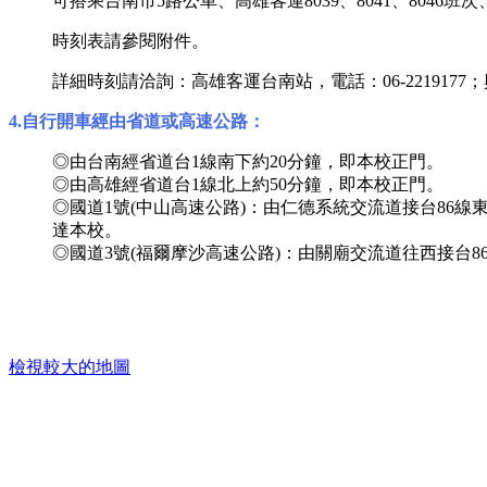
可搭乘台南市5路公車、高雄客運8039、8041、8046班次
時刻表請參閱附件。
詳細時刻請洽詢：高雄客運台南站，電話：06-2219177；興
4.自行開車經由省道或高速公路：
◎由台南經省道台1線南下約20分鐘，即本校正門。
◎由高雄經省道台1線北上約50分鐘，即本校正門。
◎國道1號(中山高速公路)：由仁德系統交流道接台86線
達本校。
◎國道3號(福爾摩沙高速公路)：由關廟交流道往西接台8
檢視較大的地圖